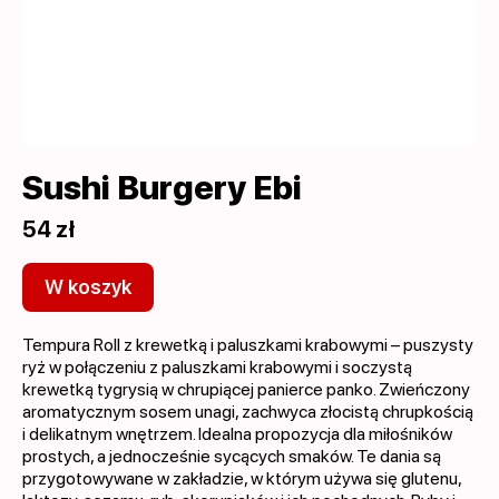
Sushi Burgery Ebi
54 zł
W koszyk
Tempura Roll z krewetką i paluszkami krabowymi – puszysty
ryż w połączeniu z paluszkami krabowymi i soczystą
krewetką tygrysią w chrupiącej panierce panko. Zwieńczony
aromatycznym sosem unagi, zachwyca złocistą chrupkością
i delikatnym wnętrzem. Idealna propozycja dla miłośników
prostych, a jednocześnie sycących smaków. Te dania są
przygotowywane w zakładzie, w którym używa się glutenu,