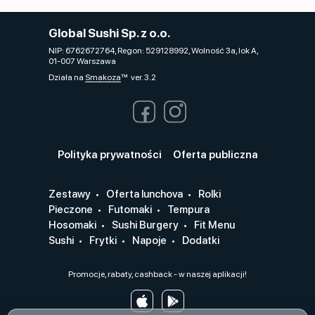
Global Sushi Sp. z o.o.
NIP: 6762672764, Regon: 529128992, Wolność 3a, lok A,
01-007 Warszawa
Działa na
Smakoza
ver. 3.2
Polityka prywatności
Oferta publiczna
Zestawy
Oferta lunchova
Rolki
Pieczone
Futomaki
Tempura
Hosomaki
Sushi Burgery
Fit Menu
Sushi
Frytki
Napoje
Dodatki
Promocje, rabaty, cashback - w naszej aplikacji!