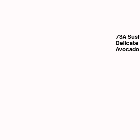
73A Sush
Delicate
Avocado