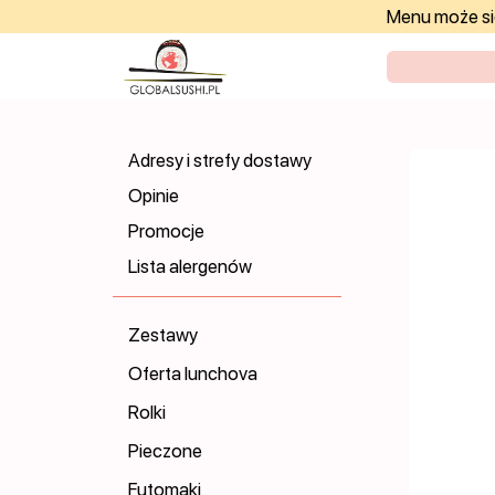
Menu może się
Adresy i strefy dostawy
Opinie
Promocje
Lista alergenów
Zestawy
Oferta lunchova
Rolki
Pieczone
Futomaki