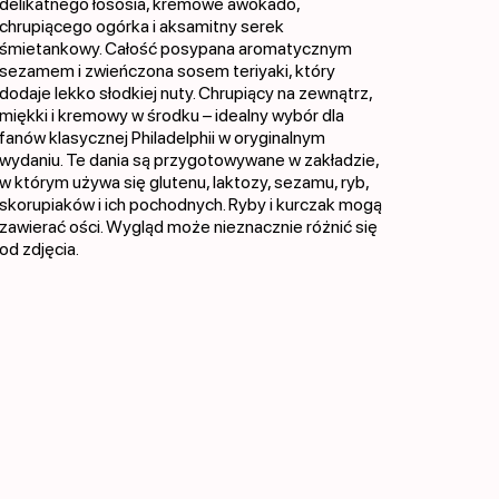
delikatnego łososia, kremowe awokado,
chrupiącego ogórka i aksamitny serek
śmietankowy. Całość posypana aromatycznym
sezamem i zwieńczona sosem teriyaki, który
dodaje lekko słodkiej nuty. Chrupiący na zewnątrz,
miękki i kremowy w środku – idealny wybór dla
fanów klasycznej Philadelphii w oryginalnym
wydaniu. Te dania są przygotowywane w zakładzie,
w którym używa się glutenu, laktozy, sezamu, ryb,
skorupiaków i ich pochodnych. Ryby i kurczak mogą
zawierać ości. Wygląd może nieznacznie różnić się
od zdjęcia.