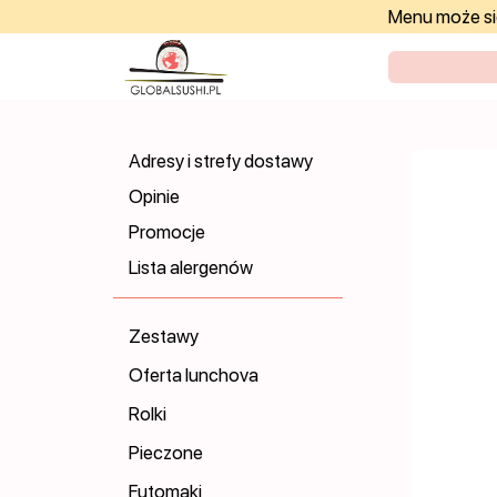
Menu może się
Adresy i strefy dostawy
Opinie
Promocje
Lista alergenów
Zestawy
Oferta lunchova
Rolki
Pieczone
Futomaki