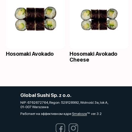
Hosomaki Avokado
Hosomaki Avokado
Cheese
Global Sushi Sp. z o.o.
NIP: 6762672764, Regon: 529128992, Wolność 3a, lok A,
01-007 Warszawa
Работает на эффективном ядре
Smakoza
ver. 3.2