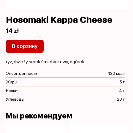
Hosomaki Kappa Cheese
14 zł
В корзину
ryż, świeży serek śmietankowy, ogórek
Энерг. ценность
120 ккал
Жиры
5 г
Белки
4 г
Углеводы
20 г
Мы рекомендуем