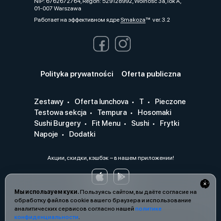
NIP: 6762672764, Regon: 529128992, Wolność 3a, lok A,
01-007 Warszawa
Работает на эффективном ядре
Smakoza
ver. 3.2
Polityka prywatności
Oferta publiczna
Zestawy
Oferta lunchova
T
Pieczone
Testowa sekcja
Tempura
Hosomaki
Sushi Burgery
Fit Menu
Sushi
Frytki
Napoje
Dodatki
Акции, скидки, кэшбэк − в нашем приложении!
Мы используем куки.
Пользуясь сайтом, вы даёте согласие на
обработку файлов cookie вашего браузера и использование
аналитических сервисов согласно нашей
политике
конфиденциальности
.