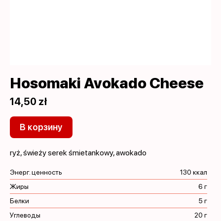
Hosomaki Avokado Cheese
14,50 zł
В корзину
ryż, świeży serek śmietankowy, awokado
Энерг. ценность
130 ккал
Жиры
6 г
Белки
5 г
Углеводы
20 г