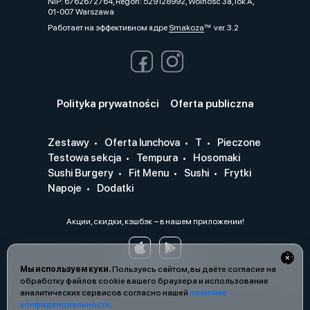
NIP: 6762672764, Regon: 529128992, Wolność 3a, lok A,
01-007 Warszawa
Работает на эффективном ядре
Smakoza
ver. 3.2
Polityka prywatności
Oferta publiczna
Zestawy
Oferta lunchova
T
Pieczone
Testowa sekcja
Tempura
Hosomaki
Sushi Burgery
Fit Menu
Sushi
Frytki
Napoje
Dodatki
Акции, скидки, кэшбэк − в нашем приложении!
Мы используем куки.
Пользуясь сайтом, вы даёте согласие на
обработку файлов cookie вашего браузера и использование
аналитических сервисов согласно нашей
политике
конфиденциальности
.