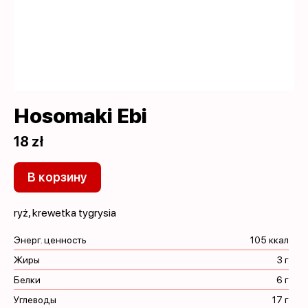
Hosomaki Ebi
18 zł
В корзину
ryż, krewetka tygrysia
Энерг. ценность
105 ккал
Жиры
3 г
Белки
6 г
Углеводы
17 г