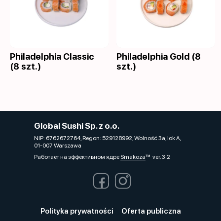
Philadelphia Classic
Philadelphia Gold (8
(8 szt.)
szt.)
Global Sushi Sp. z o.o.
NIP: 6762672764, Regon: 529128992, Wolność 3a, lok A,
01-007 Warszawa
Работает на эффективном ядре
Smakoza
ver. 3.2
Polityka prywatności
Oferta publiczna