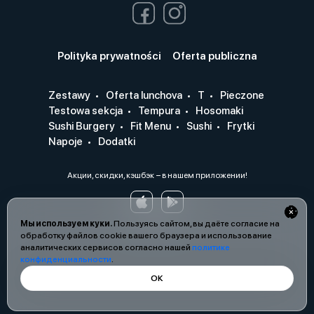
Polityka prywatności
Oferta publiczna
Zestawy
Oferta lunchova
T
Pieczone
Testowa sekcja
Tempura
Hosomaki
Sushi Burgery
Fit Menu
Sushi
Frytki
Napoje
Dodatki
Акции, скидки, кэшбэк − в нашем приложении!
Мы используем куки.
Пользуясь сайтом, вы даёте согласие на
обработку файлов cookie вашего браузера и использование
аналитических сервисов согласно нашей
политике
конфиденциальности
.
ОК