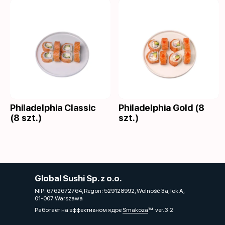
Philadelphia Classic
Philadelphia Gold (8
(8 szt.)
szt.)
Global Sushi Sp. z o.o.
NIP: 6762672764, Regon: 529128992, Wolność 3a, lok A,
01-007 Warszawa
Работает на эффективном ядре
Smakoza
ver. 3.2