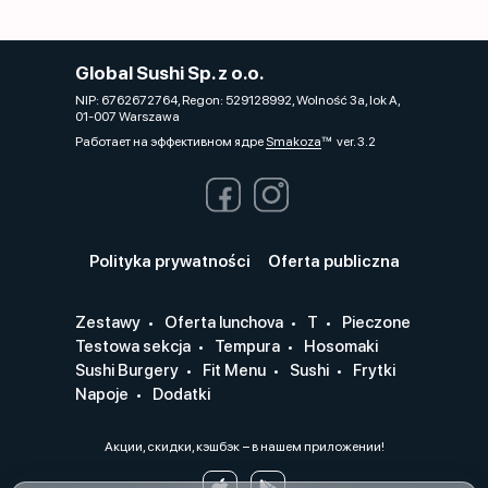
Global Sushi Sp. z o.o.
NIP: 6762672764, Regon: 529128992, Wolność 3a, lok A,
01-007 Warszawa
Работает на эффективном ядре
Smakoza
ver. 3.2
Polityka prywatności
Oferta publiczna
Zestawy
Oferta lunchova
T
Pieczone
Testowa sekcja
Tempura
Hosomaki
Sushi Burgery
Fit Menu
Sushi
Frytki
Napoje
Dodatki
Акции, скидки, кэшбэк − в нашем приложении!