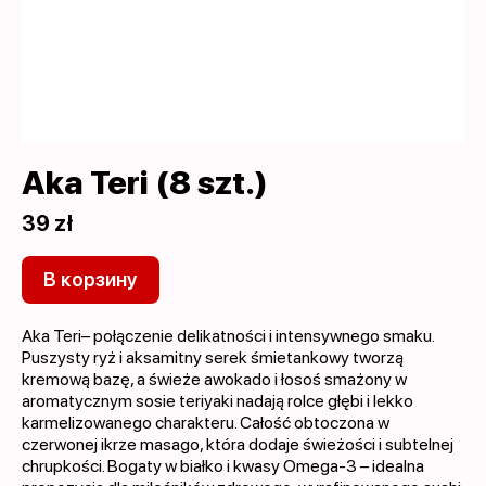
Aka Teri (8 szt.)
39 zł
В корзину
Aka Teri– połączenie delikatności i intensywnego smaku.
Puszysty ryż i aksamitny serek śmietankowy tworzą
kremową bazę, a świeże awokado i łosoś smażony w
aromatycznym sosie teriyaki nadają rolce głębi i lekko
karmelizowanego charakteru. Całość obtoczona w
czerwonej ikrze masago, która dodaje świeżości i subtelnej
chrupkości. Bogaty w białko i kwasy Omega-3 – idealna