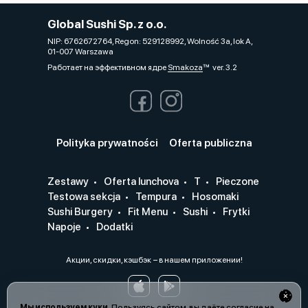
Global Sushi Sp. z o.o.
NIP: 6762672764, Regon: 529128992, Wolność 3a, lok A,
01-007 Warszawa
Работает на эффективном ядре
Smakoza
ver. 3.2
Polityka prywatności
Oferta publiczna
Zestawy
Oferta lunchova
T
Pieczone
Testowa sekcja
Tempura
Hosomaki
Sushi Burgery
Fit Menu
Sushi
Frytki
Napoje
Dodatki
Акции, скидки, кэшбэк − в нашем приложении!
Мы используем куки.
Пользуясь сайтом, вы даёте согласие на