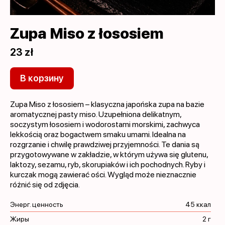
Zupa Miso z łososiem
23 zł
В корзину
Zupa Miso z łososiem – klasyczna japońska zupa na bazie
aromatycznej pasty miso. Uzupełniona delikatnym,
soczystym łososiem i wodorostami morskimi, zachwyca
lekkością oraz bogactwem smaku umami. Idealna na
rozgrzanie i chwilę prawdziwej przyjemności. Te dania są
przygotowywane w zakładzie, w którym używa się glutenu,
laktozy, sezamu, ryb, skorupiaków i ich pochodnych. Ryby i
kurczak mogą zawierać ości. Wygląd może nieznacznie
różnić się od zdjęcia.
Энерг. ценность
45 ккал
Жиры
2 г