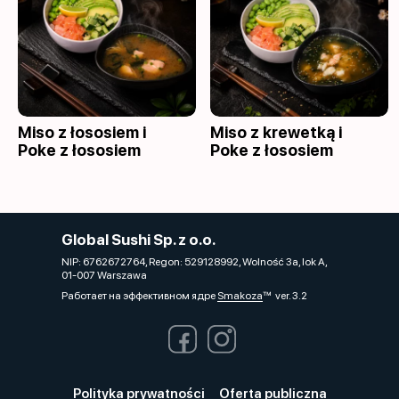
Miso z łososiem i
Miso z krewetką i
Poke z łososiem
Poke z łososiem
Global Sushi Sp. z o.o.
NIP: 6762672764, Regon: 529128992, Wolność 3a, lok A,
01-007 Warszawa
Работает на эффективном ядре
Smakoza
ver. 3.2
Polityka prywatności
Oferta publiczna