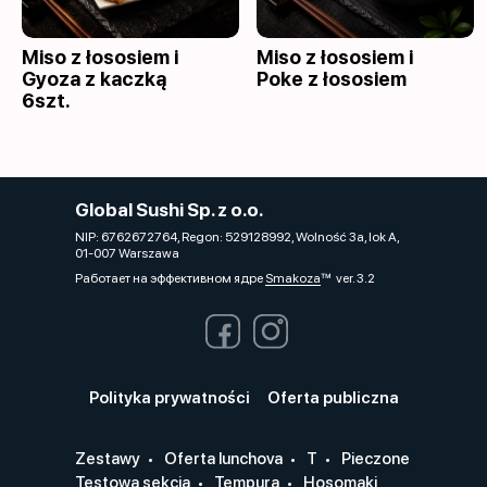
Miso z łososiem i
Miso z łososiem i
Gyoza z kaczką
Poke z łososiem
6szt.
Global Sushi Sp. z o.o.
NIP: 6762672764, Regon: 529128992, Wolność 3a, lok A,
01-007 Warszawa
Работает на эффективном ядре
Smakoza
ver. 3.2
Polityka prywatności
Oferta publiczna
Zestawy
Oferta lunchova
T
Pieczone
Testowa sekcja
Tempura
Hosomaki