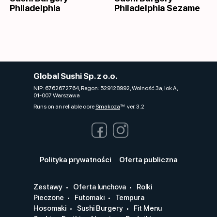
Philadelphia
Philadelphia Sezame
Global Sushi Sp. z o.o.
NIP: 6762672764, Regon: 529128992, Wolność 3a, lok A,
01-007 Warszawa
Runs on an reliable core
Smakoza
ver. 3.2
Polityka prywatności
Oferta publiczna
Zestawy
Oferta lunchova
Rolki
Pieczone
Futomaki
Tempura
Hosomaki
Sushi Burgery
Fit Menu