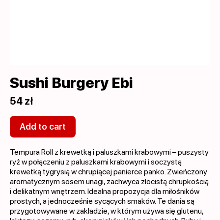
Sushi Burgery Ebi
54 zł
Add to cart
Tempura Roll z krewetką i paluszkami krabowymi – puszysty
ryż w połączeniu z paluszkami krabowymi i soczystą
krewetką tygrysią w chrupiącej panierce panko. Zwieńczony
aromatycznym sosem unagi, zachwyca złocistą chrupkością
i delikatnym wnętrzem. Idealna propozycja dla miłośników
prostych, a jednocześnie sycących smaków. Te dania są
przygotowywane w zakładzie, w którym używa się glutenu,