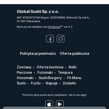
Global Sushi Sp. z o.o.
NIP: 6762672764, Regon: 529128992, Wolność 3a, lok A,
01-007 Warszawa
Runs on an reliable core
Smakoza
ver. 3.2
Polityka prywatności
Oferta publiczna
Zestawy
Oferta lunchova
Rolki
Pieczone
Futomaki
Tempura
Hosomaki
Sushi Burgery
Fit Menu
Sushi
Frytki
Napoje
Dodatki
Promos, discounts and cashback – all in our app!