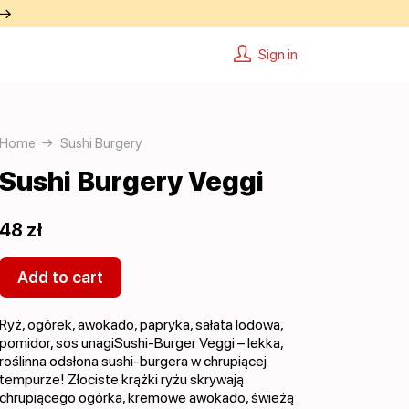
 →
Sign in
Home
Sushi Burgery
Sushi Burgery Veggi
48 zł
Add to cart
Ryż, ogórek, awokado, papryka, sałata lodowa,
pomidor, sos unagiSushi-Burger Veggi – lekka,
roślinna odsłona sushi-burgera w chrupiącej
tempurze! Złociste krążki ryżu skrywają
chrupiącego ogórka, kremowe awokado, świeżą