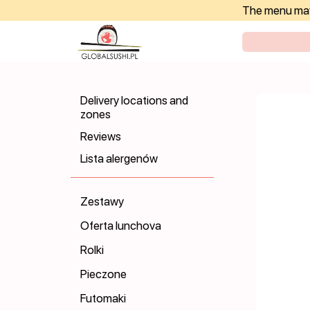
The menu may 
Delivery locations and
zones
Reviews
Lista alergenów
Zestawy
Oferta lunchova
Rolki
Pieczone
Futomaki