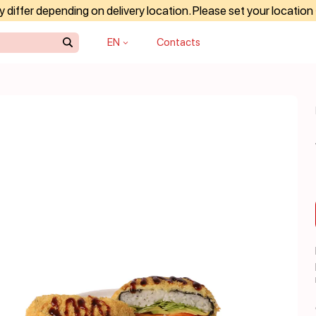
differ depending on delivery location. Please set your location
EN
Contacts