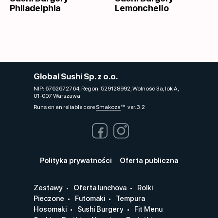
Philadelphia
Lemonchello
Global Sushi Sp. z o.o.
NIP: 6762672764, Regon: 529128992, Wolność 3a, lok A,
01-007 Warszawa
Runs on an reliable core
Smakoza
ver. 3.2
Polityka prywatności
Oferta publiczna
Zestawy
Oferta lunchova
Rolki
Pieczone
Futomaki
Tempura
Hosomaki
Sushi Burgery
Fit Menu