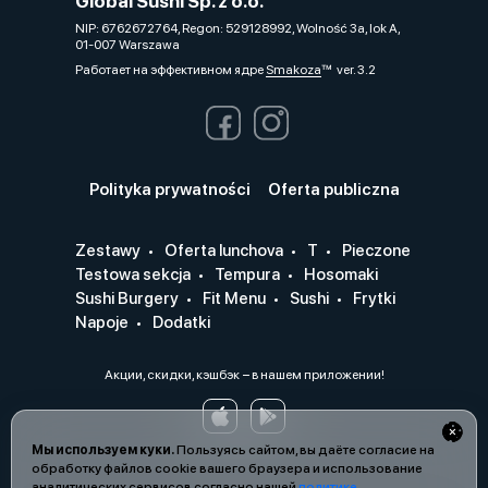
Global Sushi Sp. z o.o.
NIP: 6762672764, Regon: 529128992, Wolność 3a, lok A,
01-007 Warszawa
Работает на эффективном ядре
Smakoza
ver. 3.2
Polityka prywatności
Oferta publiczna
Zestawy
Oferta lunchova
T
Pieczone
Testowa sekcja
Tempura
Hosomaki
Sushi Burgery
Fit Menu
Sushi
Frytki
Napoje
Dodatki
Акции, скидки, кэшбэк − в нашем приложении!
Мы используем куки.
Пользуясь сайтом, вы даёте согласие на
обработку файлов cookie вашего браузера и использование
аналитических сервисов согласно нашей
политике