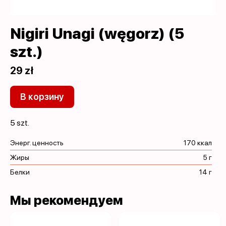
Nigiri Unagi (węgorz) (5
szt.)
29 zł
В корзину
5 szt.
Энерг. ценность
170 ккал
Жиры
5 г
Белки
14 г
Мы рекомендуем