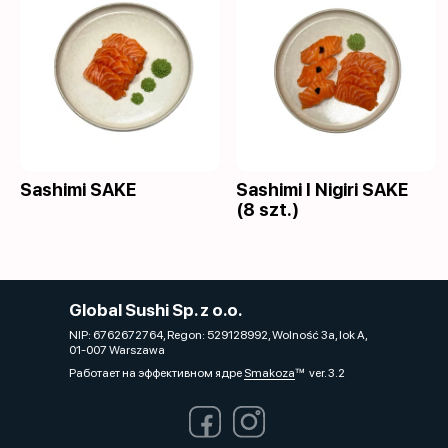
Sashimi SAKE
Sashimi I Nigiri SAKE
(8 szt.)
Global Sushi Sp. z o.o.
NIP: 6762672764, Regon: 529128992, Wolność 3a, lok A,
01-007 Warszawa
Работает на эффективном ядре
Smakoza
ver. 3.2