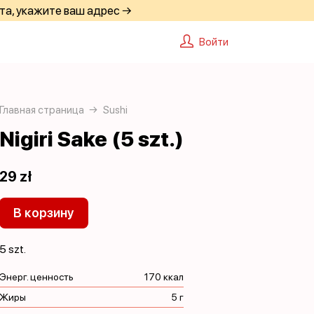
та, укажите ваш адрес →
Войти
Главная страница
Sushi
Nigiri Sake (5 szt.)
29 zł
В корзину
5 szt.
Энерг. ценность
170 ккал
Жиры
5 г