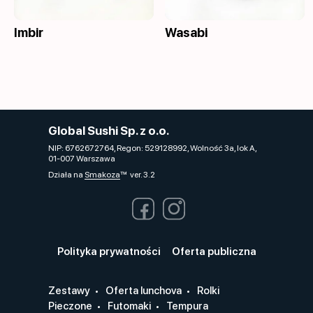
Imbir
Wasabi
Global Sushi Sp. z o.o.
NIP: 6762672764, Regon: 529128992, Wolność 3a, lok A,
01-007 Warszawa
Działa na
Smakoza
ver. 3.2
Polityka prywatności
Oferta publiczna
Zestawy
Oferta lunchova
Rolki
Pieczone
Futomaki
Tempura