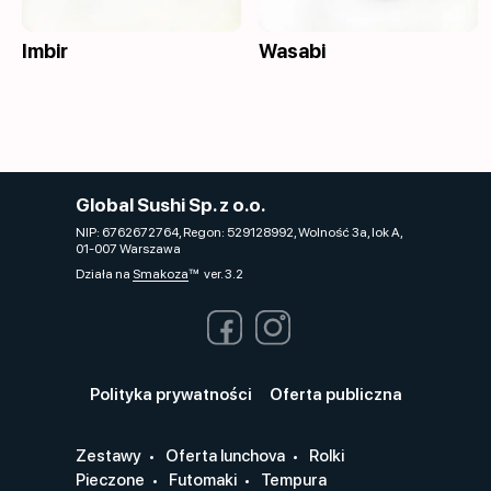
Imbir
Wasabi
Global Sushi Sp. z o.o.
NIP: 6762672764, Regon: 529128992, Wolność 3a, lok A,
01-007 Warszawa
Działa na
Smakoza
ver. 3.2
Polityka prywatności
Oferta publiczna
Zestawy
Oferta lunchova
Rolki
Pieczone
Futomaki
Tempura