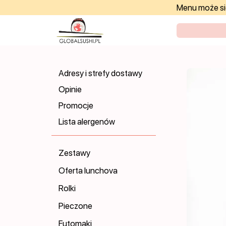
Menu może się
Adresy i strefy dostawy
Opinie
Promocje
Lista alergenów
Zestawy
Oferta lunchova
Rolki
Pieczone
Futomaki