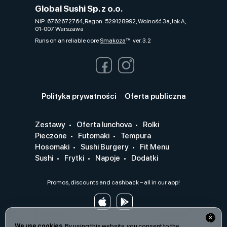
Global Sushi Sp. z o.o.
NIP: 6762672764, Regon: 529128992, Wolność 3a, lok A,
01-007 Warszawa
Runs on an reliable core
Smakoza
ver. 3.2
Polityka prywatności
Oferta publiczna
Zestawy
Oferta lunchova
Rolki
Pieczone
Futomaki
Tempura
Hosomaki
Sushi Burgery
Fit Menu
Sushi
Frytki
Napoje
Dodatki
Promos, discounts and cashback – all in our app!
We use cookies.
By using this website, you consent to the