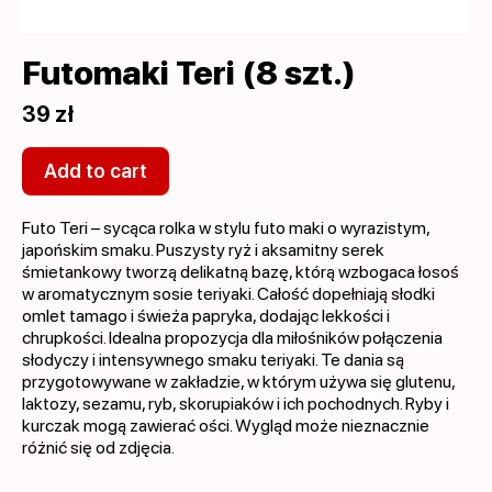
Futomaki Teri (8 szt.)
39 zł
Add to cart
Futo Teri – sycąca rolka w stylu futo maki o wyrazistym,
japońskim smaku. Puszysty ryż i aksamitny serek
śmietankowy tworzą delikatną bazę, którą wzbogaca łosoś
w aromatycznym sosie teriyaki. Całość dopełniają słodki
omlet tamago i świeża papryka, dodając lekkości i
chrupkości. Idealna propozycja dla miłośników połączenia
słodyczy i intensywnego smaku teriyaki. Te dania są
przygotowywane w zakładzie, w którym używa się glutenu,
laktozy, sezamu, ryb, skorupiaków i ich pochodnych. Ryby i
kurczak mogą zawierać ości. Wygląd może nieznacznie
różnić się od zdjęcia.