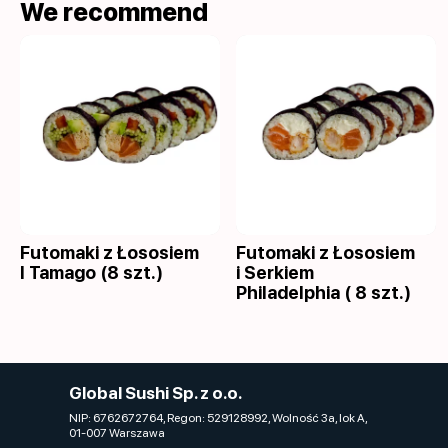
We recommend
Futomaki z Łososiem
Futomaki z Łososiem
I Tamago (8 szt.)
i Serkiem
Philadelphia ( 8 szt.)
Global Sushi Sp. z o.o.
NIP: 6762672764, Regon: 529128992, Wolność 3a, lok A,
01-007 Warszawa