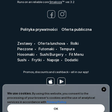
Runs on an reliable core
Smakoza
ver. 3.2
Polityka prywatności
Oferta publiczna
Zestawy
Oferta lunchova
Rolki
Pieczone
Futomaki
Tempura
Hosomaki
Sushi Burgery
Fit Menu
Sushi
Frytki
Napoje
Dodatki
Promos, discounts and cashback – all in our app!
We use cookies.
By using this website, you consent to the
processing of your browser's cookies and the use of analytical
services in accordance with
Privacy Policy
.
OK