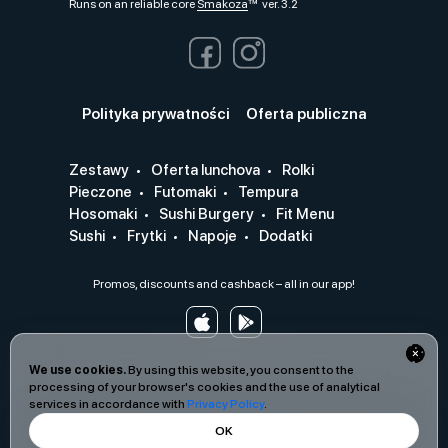
Runs on an reliable core
Smakoza
ver. 3.2
Polityka prywatności
Oferta publiczna
Zestawy
Oferta lunchova
Rolki
Pieczone
Futomaki
Tempura
Hosomaki
Sushi Burgery
Fit Menu
Sushi
Frytki
Napoje
Dodatki
Promos, discounts and cashback – all in our app!
We use cookies.
By using this website, you consent to the
processing of your browser's cookies and the use of analytical
services in accordance with
Privacy Policy
.
OK