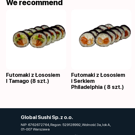
We recommend
Futomaki z Łososiem
Futomaki z Łososiem
I Tamago (8 szt.)
i Serkiem
Philadelphia ( 8 szt.)
Global Sushi Sp. z o.o.
NIP: 6762672764, Regon: 529128992, Wolność 3a, lok A,
01-007 Warszawa