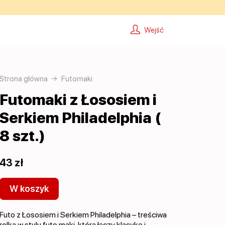
Wejść
Strona główna
Futomaki
Futomaki z Łososiem i
Serkiem Philadelphia (
8 szt.)
43 zł
W koszyk
Futo z Łososiem i Serkiem Philadelphia – treściwa
rolka w stylu futo maki, która łączy klasykę i