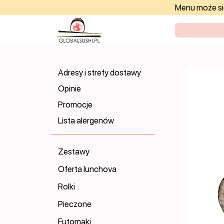
Menu może się
Adresy i strefy dostawy
Opinie
Promocje
Lista alergenów
Zestawy
Oferta lunchova
Rolki
Pieczone
Futomaki