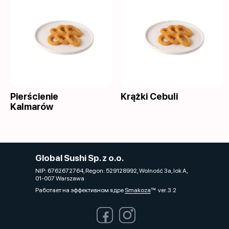
Pierścienie
Krążki Cebuli
Kalmarów
Global Sushi Sp. z o.o.
NIP: 6762672764, Regon: 529128992, Wolność 3a, lok A,
01-007 Warszawa
Работает на эффективном ядре
Smakoza
ver. 3.2