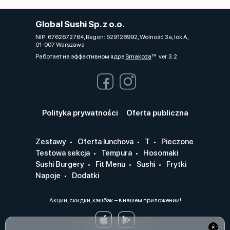
Global Sushi Sp. z o.o.
NIP: 6762672764, Regon: 529128992, Wolność 3a, lok A,
01-007 Warszawa
Работает на эффективном ядре
Smakoza
ver. 3.2
Polityka prywatności
Oferta publiczna
Zestawy
Oferta lunchova
T
Pieczone
Testowa sekcja
Tempura
Hosomaki
Sushi Burgery
Fit Menu
Sushi
Frytki
Napoje
Dodatki
Акции, скидки, кэшбэк − в нашем приложении!