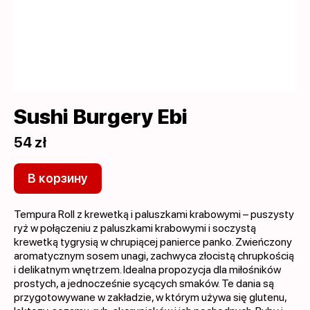
Sushi Burgery Ebi
54 zł
В корзину
Tempura Roll z krewetką i paluszkami krabowymi – puszysty
ryż w połączeniu z paluszkami krabowymi i soczystą
krewetką tygrysią w chrupiącej panierce panko. Zwieńczony
aromatycznym sosem unagi, zachwyca złocistą chrupkością
i delikatnym wnętrzem. Idealna propozycja dla miłośników
prostych, a jednocześnie sycących smaków. Te dania są
przygotowywane w zakładzie, w którym używa się glutenu,