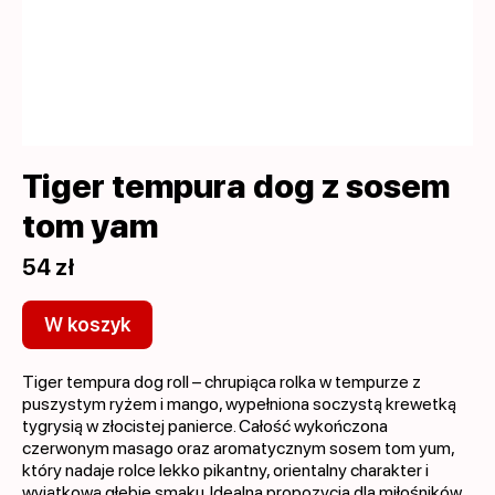
Tiger tempura dog z sosem
tom yam
54 zł
W koszyk
Tiger tempura dog roll – chrupiąca rolka w tempurze z
puszystym ryżem i mango, wypełniona soczystą krewetką
tygrysią w złocistej panierce. Całość wykończona
czerwonym masago oraz aromatycznym sosem tom yum,
który nadaje rolce lekko pikantny, orientalny charakter i
wyjątkową głębię smaku. Idealna propozycja dla miłośników