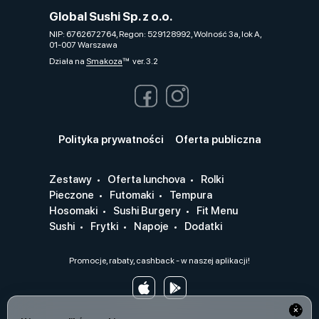
Global Sushi Sp. z o.o.
NIP: 6762672764, Regon: 529128992, Wolność 3a, lok A,
01-007 Warszawa
Działa na
Smakoza
ver. 3.2
Polityka prywatności
Oferta publiczna
Zestawy
Oferta lunchova
Rolki
Pieczone
Futomaki
Tempura
Hosomaki
Sushi Burgery
Fit Menu
Sushi
Frytki
Napoje
Dodatki
Promocje, rabaty, cashback - w naszej aplikacji!