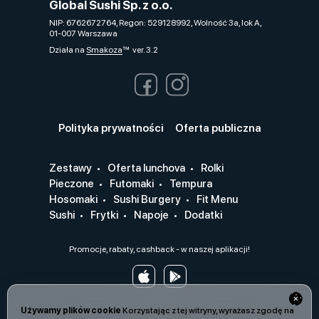
Global Sushi Sp. z o.o.
NIP: 6762672764, Regon: 529128992, Wolność 3a, lok A,
01-007 Warszawa
Działa na
Smakoza
ver. 3.2
Polityka prywatności
Oferta publiczna
Zestawy
Oferta lunchova
Rolki
Pieczone
Futomaki
Tempura
Hosomaki
Sushi Burgery
Fit Menu
Sushi
Frytki
Napoje
Dodatki
Promocje, rabaty, cashback - w naszej aplikacji!
Używamy plików cookie
Korzystając z tej witryny, wyrażasz zgodę na