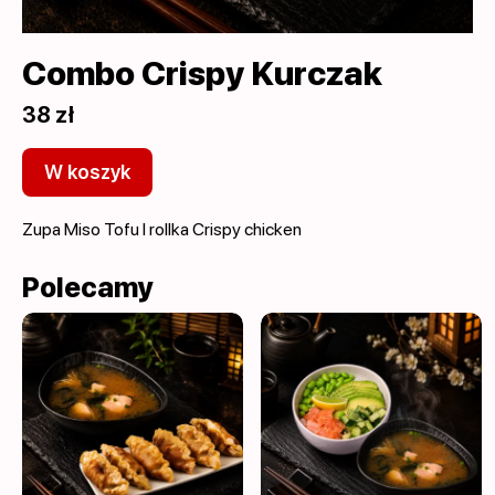
Combo Crispy Kurczak
38 zł
W koszyk
Zupa Miso Tofu I rollka Crispy chicken
Polecamy