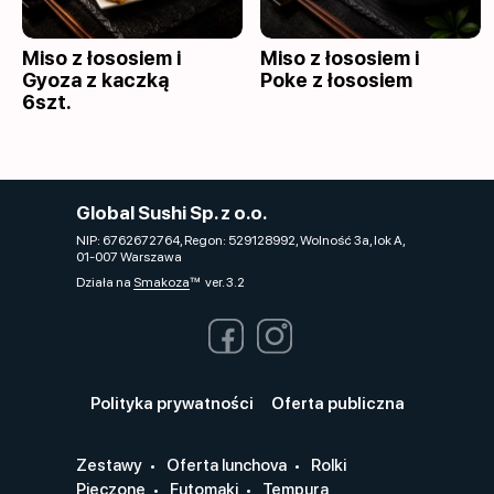
Miso z łososiem i
Miso z łososiem i
Gyoza z kaczką
Poke z łososiem
6szt.
Global Sushi Sp. z o.o.
NIP: 6762672764, Regon: 529128992, Wolność 3a, lok A,
01-007 Warszawa
Działa na
Smakoza
ver. 3.2
Polityka prywatności
Oferta publiczna
Zestawy
Oferta lunchova
Rolki
Pieczone
Futomaki
Tempura