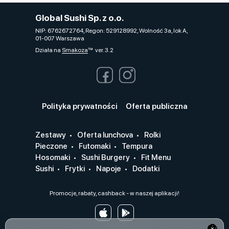
Global Sushi Sp. z o.o.
NIP: 6762672764, Regon: 529128992, Wolność 3a, lok A,
01-007 Warszawa
Działa na
Smakoza
ver. 3.2
Polityka prywatności
Oferta publiczna
Zestawy
Oferta lunchova
Rolki
Pieczone
Futomaki
Tempura
Hosomaki
Sushi Burgery
Fit Menu
Sushi
Frytki
Napoje
Dodatki
Promocje, rabaty, cashback - w naszej aplikacji!