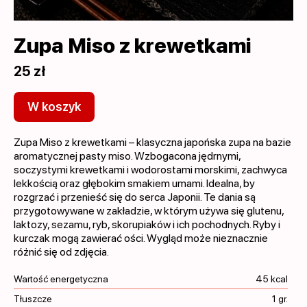
Zupa Miso z krewetkami
25 zł
W koszyk
Zupa Miso z krewetkami – klasyczna japońska zupa na bazie
aromatycznej pasty miso. Wzbogacona jędrnymi,
soczystymi krewetkami i wodorostami morskimi, zachwyca
lekkością oraz głębokim smakiem umami. Idealna, by
rozgrzać i przenieść się do serca Japonii. Te dania są
przygotowywane w zakładzie, w którym używa się glutenu,
laktozy, sezamu, ryb, skorupiaków i ich pochodnych. Ryby i
kurczak mogą zawierać ości. Wygląd może nieznacznie
różnić się od zdjęcia.
Wartość energetyczna
45 kcal
Tłuszcze
1 gr.