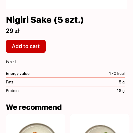
Nigiri Sake (5 szt.)
29 zł
Add to cart
5 szt.
Energy value
170 kcal
Fats
5 g
Protein
16 g
We recommend