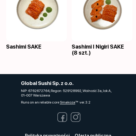
Sashimi SAKE
Sashimi I Nigiri SAKE
(8 szt.)
Global Sushi Sp. z o.o.
NIP: 6762672764, Regon: 529128992, Wolność 3a, lok A,
01-007 Warszawa
Runs on an reliable core
Smakoza
ver. 3.2
Polityka prywatności
Oferta publiczna