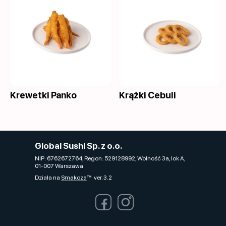
Krewetki Panko
Krążki Cebuli
Global Sushi Sp. z o.o.
NIP: 6762672764, Regon: 529128992, Wolność 3a, lok A,
01-007 Warszawa
Działa na
Smakoza
ver. 3.2