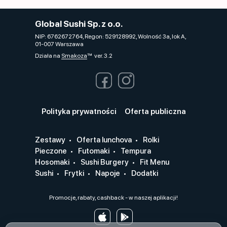
Global Sushi Sp. z o.o.
NIP: 6762672764, Regon: 529128992, Wolność 3a, lok A,
01-007 Warszawa
Działa na
Smakoza
ver. 3.2
Polityka prywatności
Oferta publiczna
Zestawy
Oferta lunchova
Rolki
Pieczone
Futomaki
Tempura
Hosomaki
Sushi Burgery
Fit Menu
Sushi
Frytki
Napoje
Dodatki
Promocje, rabaty, cashback - w naszej aplikacji!