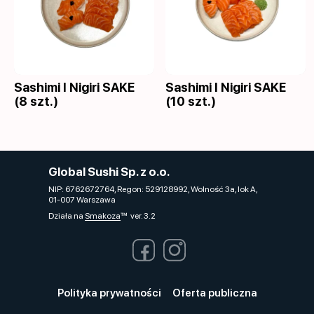
Sashimi I Nigiri SAKE
Sashimi I Nigiri SAKE
(8 szt.)
(10 szt.)
Global Sushi Sp. z o.o.
NIP: 6762672764, Regon: 529128992, Wolność 3a, lok A,
01-007 Warszawa
Działa na
Smakoza
ver. 3.2
Polityka prywatności
Oferta publiczna