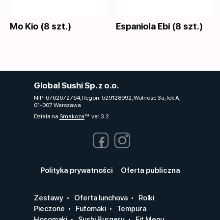
Mo Kio (8 szt.)
Espaniola Ebi (8 szt.)
Global Sushi Sp. z o.o.
NIP: 6762672764, Regon: 529128992, Wolność 3a, lok A,
01-007 Warszawa
Działa na
Smakoza
ver. 3.2
Polityka prywatności
Oferta publiczna
Zestawy
Oferta lunchova
Rolki
Pieczone
Futomaki
Tempura
Hosomaki
Sushi Burgery
Fit Menu