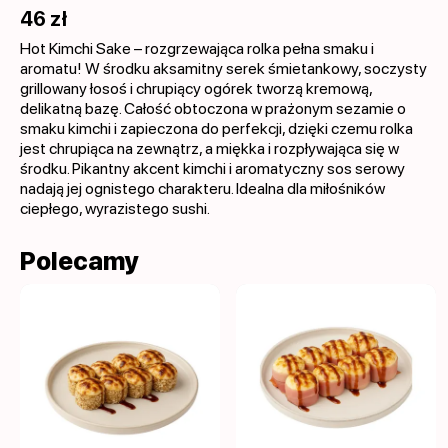
46 zł
Hot Kimchi Sake – rozgrzewająca rolka pełna smaku i
aromatu! W środku aksamitny serek śmietankowy, soczysty
grillowany łosoś i chrupiący ogórek tworzą kremową,
delikatną bazę. Całość obtoczona w prażonym sezamie o
smaku kimchi i zapieczona do perfekcji, dzięki czemu rolka
jest chrupiąca na zewnątrz, a miękka i rozpływająca się w
środku. Pikantny akcent kimchi i aromatyczny sos serowy
nadają jej ognistego charakteru. Idealna dla miłośników
ciepłego, wyrazistego sushi.
Polecamy