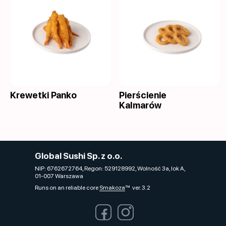
Krewetki Panko
Pierścienie
Kalmarów
Global Sushi Sp. z o.o.
NIP: 6762672764, Regon: 529128992, Wolność 3a, lok A,
01-007 Warszawa
Runs on an reliable core
Smakoza
ver. 3.2