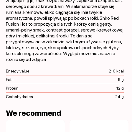
znajduje się jej znak rozpoznawczy: zapiekana czapeczka z
serowego sosu z krewetkami. W salamandrze staje się
rumiana, kremowa, lekko ciągnąca się i niezwykle
aromatyczna, powoli spływając po bokach rolki. Shiro Red
Fusion Hot to propozycja dla tych, którzy cenią gęsty,
umami-pełny smak, kontrast gorącej, serowo-krewetkowej
góry i miękkiej, delikatnej środki. Te dania są
przygotowywane w zakładzie, w którym używa się glutenu,
laktozy, sezamu, ryb, skorupiaków i ich pochodnych. Ryby i
kurczak mogą zawierać ości. Wygląd może nieznacznie
różnić się od zdjęcia.
Energy value
210 kcal
Fats
9 g
Protein
12 g
Carbohydrates
24 g
We recommend