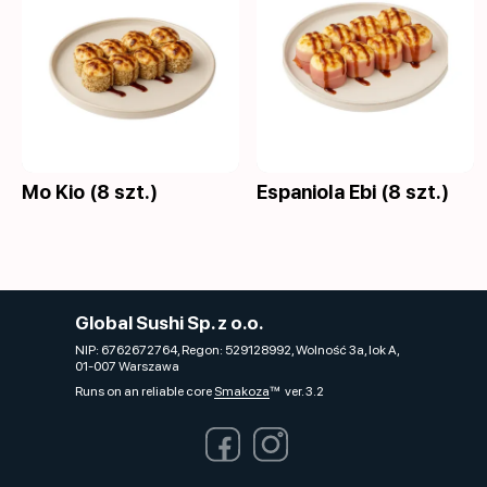
Mo Kio (8 szt.)
Espaniola Ebi (8 szt.)
Global Sushi Sp. z o.o.
NIP: 6762672764, Regon: 529128992, Wolność 3a, lok A,
01-007 Warszawa
Runs on an reliable core
Smakoza
ver. 3.2