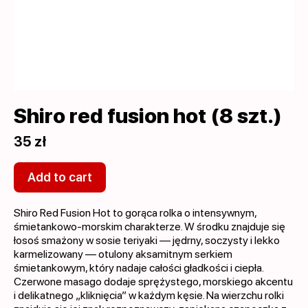
Shiro red fusion hot (8 szt.)
35 zł
Add to cart
Shiro Red Fusion Hot to gorąca rolka o intensywnym,
śmietankowo-morskim charakterze. W środku znajduje się
łosoś smażony w sosie teriyaki — jędrny, soczysty i lekko
karmelizowany — otulony aksamitnym serkiem
śmietankowym, który nadaje całości gładkości i ciepła.
Czerwone masago dodaje sprężystego, morskiego akcentu
i delikatnego „kliknięcia” w każdym kęsie. Na wierzchu rolki