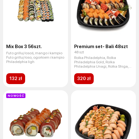
Mix Box 3 56szt.
Premium set- Bali 48szt
48 szt
Futo grilluj łosoś, mango i kampio
Futo grilluj łoso, ogorkiem i kampio
Rolka Philadelphia, Rolka
Philadelphia ligh
Philadelphia Gold, Rolka
Philadelphia Unagi, Rolka Shiga,
Rolka
132 zł
320 zł
NOWOŚĆ