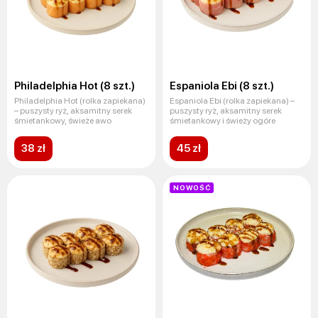
Philadelphia Hot (8 szt.)
Espaniola Ebi (8 szt.)
Philadelphia Hot (rolka zapiekana)
Espaniola Ebi (rolka zapiekana) –
– puszysty ryż, aksamitny serek
puszysty ryż, aksamitny serek
śmietankowy, świeże awo
śmietankowy i świeży ogóre
38 zł
45 zł
NOWOŚĆ