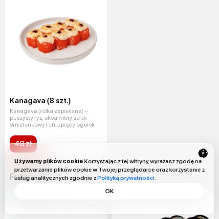
Kanagava (8 szt.)
Kanagava (rolka zapiekana) –
puszysty ryż, aksamitny serek
śmietankowy i chrupiący ogórek
48 zł
Używamy plików cookie
Korzystając z tej witryny, wyrażasz zgodę na
przetwarzanie plików cookie w Twojej przeglądarce oraz korzystanie z
Futomaki
usług analitycznych zgodnie z
Polityką prywatności
.
OK