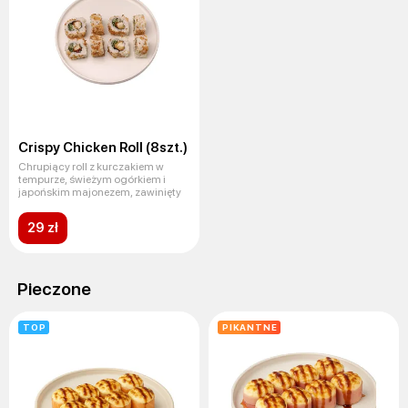
Crispy Chicken Roll (8szt.)
Chrupiący roll z kurczakiem w
tempurze, świeżym ogórkiem i
japońskim majonezem, zawinięty
29 zł
Pieczone
TOP
PIKANTNE