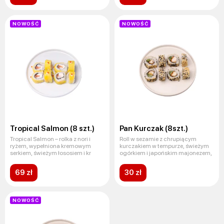
NOWOŚĆ
NOWOŚĆ
Tropical Salmon (8 szt.)
Pan Kurczak (8szt.)
Tropical Salmon – rolka z nori i
Roll w sezamie z chrupiącym
ryżem, wypełniona kremowym
kurczakiem w tempurze, świeżym
serkiem, świeżym łososiem i kr
ogórkiem i japońskim majonezem,
69 zł
30 zł
NOWOŚĆ