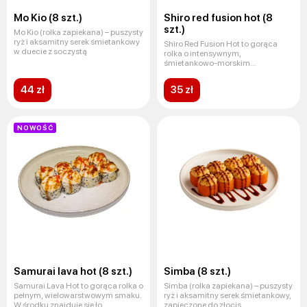
Mo Kio (8 szt.)
Shiro red fusion hot (8
szt.)
Mo Kio (rolka zapiekana) – puszysty
ryż i aksamitny serek śmietankowy
Shiro Red Fusion Hot to gorąca
w duecie z soczystą
rolka o intensywnym,
śmietankowo-morskim
charakterze. W śro
44 zł
35 zł
NOWOŚĆ
Samurai lava hot (8 szt.)
Simba (8 szt.)
Samurai Lava Hot to gorąca rolka o
Simba (rolka zapiekana) – puszysty
pełnym, wielowarstwowym smaku.
ryż i aksamitny serek śmietankowy,
W środku znajduje się ło
zapieczone do złocis