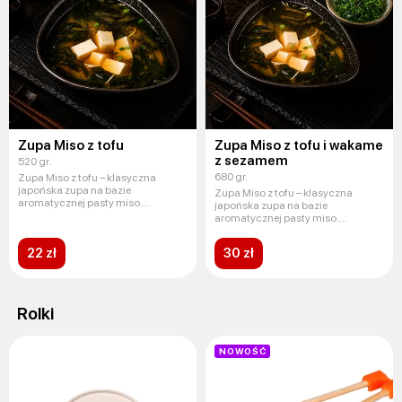
Zupa Miso z tofu
Zupa Miso z tofu i wakame
z sezamem
520 gr.
680 gr.
Zupa Miso z tofu – klasyczna
japońska zupa na bazie
Zupa Miso z tofu – klasyczna
aromatycznej pasty miso.
japońska zupa na bazie
Delikatne kaw
aromatycznej pasty miso.
Delikatne kaw
22 zł
30 zł
Rolki
NOWOŚĆ