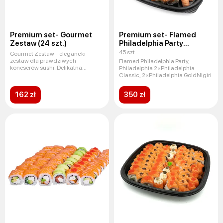
Premium set- Gourmet
Premium set- Flamed
Zestaw (24 szt.)
Philadelphia Party
(45 szt.)
45 szt.
Gourmet Zestaw – elegancki
zestaw dla prawdziwych
Flamed Philadelphia Party,
koneserów sushi. Delikatna
Philadelphia 2×Philadelphia
Philadelphia
Classic, 2×Philadelphia GoldNigiri
162 zł
350 zł