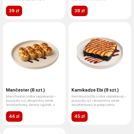
39 zł
38 zł
Mančester (8 szt.)
Kamikadze Ebi (9 szt.)
Manchester (rolka zapiekana) –
Kamikadze Ebi (rolka zapiekana) –
puszysty ryż, aksamitny serek
puszysty ryż i aksamitny serek
śmietankowy, świeży ogórek, s
śmietankowy w połączeniu
44 zł
45 zł