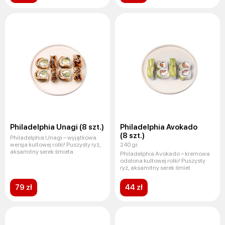
Philadelphia Unagi (8 szt.)
Philadelphia Avokado
(8 szt.)
Philadelphia Unagi – wyjątkowa
wersja kultowej rolki! Puszysty ryż,
240 gr.
aksamitny serek śmieta
Philadelphia Avokado – kremowa
odsłona kultowej rolki! Puszysty
ryż, aksamitny serek śmiet
79 zł
44 zł