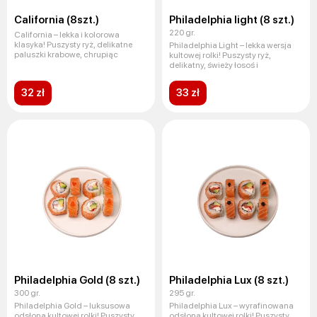
California (8szt.)
Philadelphia light (8 szt.)
220 gr.
California – lekka i kolorowa
klasyka! Puszysty ryż, delikatne
Philadelphia Light – lekka wersja
paluszki krabowe, chrupiąc
kultowej rolki! Puszysty ryż,
delikatny, świeży łosoś i
32 zł
33 zł
Philadelphia Gold (8 szt.)
Philadelphia Lux (8 szt.)
300 gr.
295 gr.
Philadelphia Gold – luksusowa
Philadelphia Lux – wyrafinowana
odsłona kultowej rolki! Puszysty
odsłona kultowej rolki! Puszysty