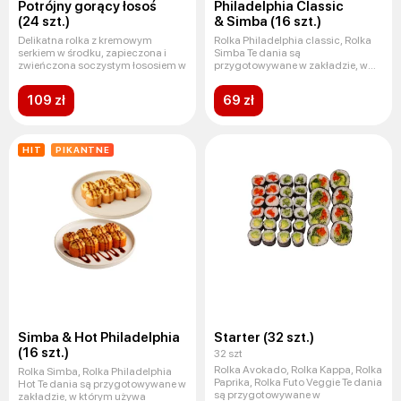
Potrójny gorący łosoś
Philadelphia Сlassic
(24 szt.)
& Simba (16 szt.)
Delikatna rolka z kremowym
Rolka Philadelphia classic, Rolka
serkiem w środku, zapieczona i
Simba Te dania są
zwieńczona soczystym łososiem w
przygotowywane w zakładzie, w
którym u
109 zł
69 zł
HIT
PIKANTNE
Simba & Hot Philadelphia
Starter (32 szt.)
(16 szt.)
32 szt
Rolka Avokado, Rolka Kappa, Rolka
Rolka Simba, Rolka Philadelphia
Paprika, Rolka Futo Veggie Te dania
Hot Te dania są przygotowywane w
są przygotowywane w
zakładzie, w którym używa