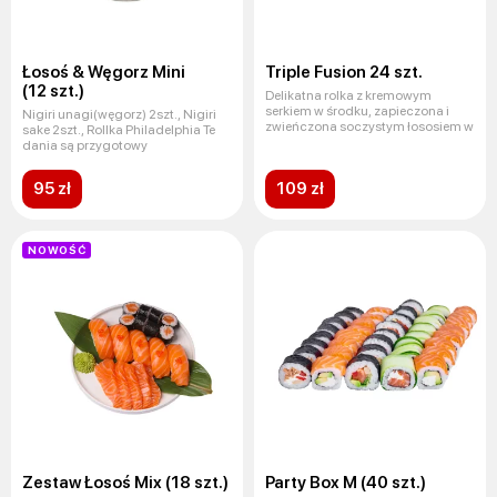
Łosoś & Węgorz Mini
Triple Fusion 24 szt.
(12 szt.)
Delikatna rolka z kremowym
serkiem w środku, zapieczona i
Nigiri unagi(węgorz) 2szt., Nigiri
zwieńczona soczystym łososiem w
sake 2szt., Rollka Philadelphia Te
dania są przygotowy
95 zł
109 zł
NOWOŚĆ
Zestaw Łosoś Mix (18 szt.)
Party Box M (40 szt.)