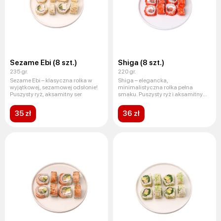
Sezame Ebi (8 szt.)
Shiga (8 szt.)
235 gr.
220 gr.
Sezame Ebi – klasyczna rolka w
Shiga – elegancka,
wyjątkowej, sezamowej odsłonie!
minimalistyczna rolka pełna
Puszysty ryż, aksamitny ser
smaku. Puszysty ryż i aksamitny
serek śmiet
35 zł
36 zł