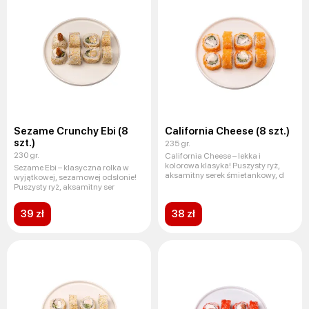
Sezame Crunchy Ebi (8
California Cheese (8 szt.)
szt.)
235 gr.
230 gr.
California Cheese – lekka i
kolorowa klasyka! Puszysty ryż,
Sezame Ebi – klasyczna rolka w
aksamitny serek śmietankowy, d
wyjątkowej, sezamowej odsłonie!
Puszysty ryż, aksamitny ser
39 zł
38 zł