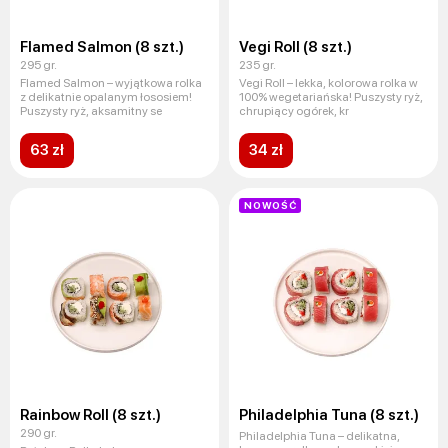
Flamed Salmon (8 szt.)
Vegi Roll (8 szt.)
295 gr.
235 gr.
Flamed Salmon – wyjątkowa rolka
Vegi Roll – lekka, kolorowa rolka w
z delikatnie opalanym łososiem!
100% wegetariańska! Puszysty ryż,
Puszysty ryż, aksamitny se
chrupiący ogórek, kr
63 zł
34 zł
NOWOŚĆ
Rainbow Roll (8 szt.)
Philadelphia Tuna (8 szt.)
290 gr.
Philadelphia Tuna – delikatna,