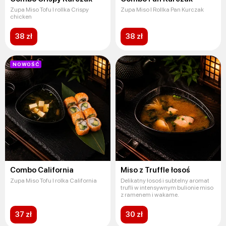
Zupa Miso Tofu I rollka Crispy
Zupa Miso I Rollka Pan Kurczak
chicken
38 zł
38 zł
NOWOŚĆ
Combo California
Miso z Truffle łosoś
Zupa Miso Tofu I rolka California
Delikatny łosoś i subtelny aromat
trufli w intensywnym bulionie miso
z ramenem i wakame.
37 zł
30 zł