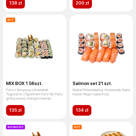
138 zł
200 zł
HIT
MIX BOX 1 56szt.
Salmon set 21 szt.
Futo z Tempurą z Krewetek
Rolka Philadelphia, Hosomaki Sake
Tygrysich i Ogórkiem Futo Teri Futo
łosoś i Nigiri sake 5 szt.
grilluj łosoś, mango i kampi
135 zł
134 zł
NOWOŚĆ
HIT