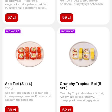
kremowa rolka w eleganckiej
Rainbow Roll – kolorowa,
odsłonie. Puszysty ryż obtoczon
elegancka rolka pełna smaków!
Puszysty ryż, aksamitny serek
śmiet
57 zł
59 zł
NOWOŚĆ
NOWOŚĆ
Aka Teri (8 szt.)
Crunchy Tropical Ebi (8
szt.)
250 gr.
Aka Teri– połączenie delikatności i
Crunchy Tropicals salmon – nori,
intensywnego smaku. Puszysty ryż
ryż, świeży serek kremowy,
i aksamitny serek śmi
chrupiące krewetki tygrysie w
39 zł
62 zł