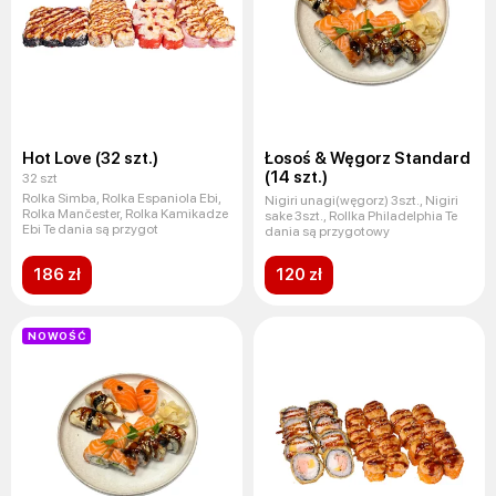
Hot Love (32 szt.)
Łosoś & Węgorz Standard
(14 szt.)
32 szt
Rolka Simba, Rolka Espaniola Ebi,
Nigiri unagi(węgorz) 3szt., Nigiri
Rolka Mančester, Rolka Kamikadze
sake 3szt., Rollka Philadelphia Te
Ebi Te dania są przygot
dania są przygotowy
186 zł
120 zł
NOWOŚĆ