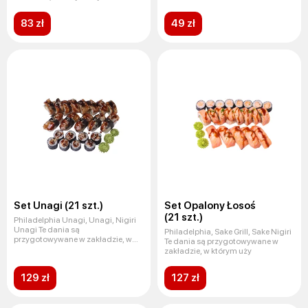
83 zł
49 zł
Set Unagi (21 szt.)
Set Opalony Łosoś
(21 szt.)
Philadelphia Unagi, Unagi, Nigiri
Unagi Te dania są
Philadelphia, Sake Grill, Sake Nigiri
przygotowywane w zakładzie, w
Te dania są przygotowywane w
którym u
zakładzie, w którym uży
129 zł
127 zł