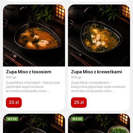
Zupa Miso z łososiem
Zupa Miso z krewetkami
530 gr.
530 gr.
Zupa Miso z łososiem – klasyczna
Zupa Miso z krewetkami –
japońska zupa na bazie
klasyczna japońska zupa na bazie
aromatycznej pasty miso.
aromatycznej pasty miso.
Uzupełnio
Wzbogac
23 zł
25 zł
WEGE
WEGE