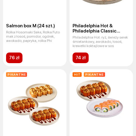
Salmon box M (24 szt.)
Philadelphia Hot &
Philadelphia Classic
Rolka Hosomaki Sake, Rolka Futo
(16 szt.)
mak z łosoś, pomidor, ogórek,
Philadelphia Hot: ryż, świeży serek
awokado, papryka, rolka Phi
śmietankowy, awokado, łosoś,
krewetki koktajlowe w sos
76 zł
74 zł
PIKANTNE
HIT
PIKANTNE