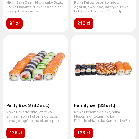
Nigiri Sake 5 szt., Nigiri sake 5 szt.,
Rolka Futo z łosoś, tomago,
Rollka Hosomak Sake Te dania są
ogórek, awokado, papryka, rolka
przygotowywane w
Futo mak Teri, rolka Philadelp
91 zł
210 zł
Party Box S (32 szt.)
Family set (33 szt.)
Rolka Philadelphia, 2x rolka
Rolka Hosomaki Sake, rolka
Shinsen, rolka Futo mak z łosoś,
Hosomaki Tokuan, rolka
tomago, ogórek, awokado, pap
Philadelphia, rolka Kamikadze Ebi
Te da
175 zł
133 zł