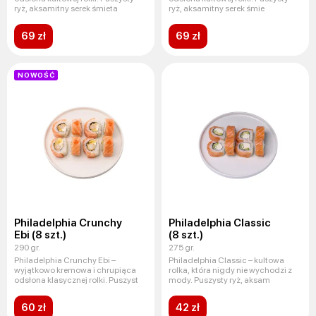
ryż, aksamitny serek śmieta
ryż, aksamitny serek śmie
69 zł
69 zł
NOWOŚĆ
Philadelphia Crunchy
Philadelphia Classic
Ebi (8 szt.)
(8 szt.)
290 gr.
275 gr.
Philadelphia Crunchy Ebi –
Philadelphia Classic – kultowa
wyjątkowo kremowa i chrupiąca
rolka, która nigdy nie wychodzi z
odsłona klasycznej rolki. Puszyst
mody. Puszysty ryż, aksam
60 zł
42 zł