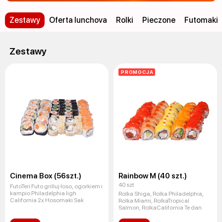
Zestawy
Oferta lunchova
Rolki
Pieczone
Futomaki
Zestawy
PROMOCJA
Cinema Box (56szt.)
Rainbow M (40 szt.)
40 szt
FutoTeri Futo grilluj łoso, ogorkiem i
kampio Philadelphia ligh
Rolka Shiga, Rolka Philadelphia,
California 2x Hosomaki Sak
Rolka Miami, RolkaTropical
Salmon, RolkaCalifornia Te dan