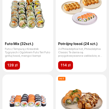
Futo Mix (32szt.)
Potrójny łosoś (24 szt.)
Futo z Tempurą z Krewetek
2×Philadelphia hot, Philadelphia
Tygrysich i Ogórkiem Futo Teri Futo
Classic Te dania są
grilluj łosoś, mango i kampi
przygotowywane w zakładzie, w
którym
128 zł
114 zł
HIT