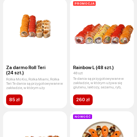
PROMOCJA
Za darmo Roll Teri
Rainbow L (48 szt.)
(24 szt.)
48 szt
Te dania są przygotowywane w
Rolka Mo Kio, Rolka Miami, Rolka
zakładzie, w którym używa się
Teri Te dania są przygotowywane w
glutenu, laktozy, sezamu, ryb,
zakładzie, w którym uży
85 zł
260 zł
NOWOŚĆ